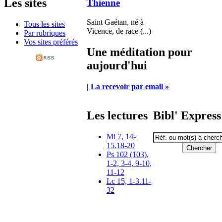
Les sites
Thienne
Saint Gaétan, né à
Tous les sites
Vicence, de race (...)
Par rubriques
Vos sites préférés
Une méditation pour
aujourd'hui
|
La recevoir par email »
Les lectures
Bibl' Express
Mi 7, 14-
15.18-20
Ps 102 (103),
1-2, 3-4, 9-10,
11-12
Lc 15, 1-3.11-
32