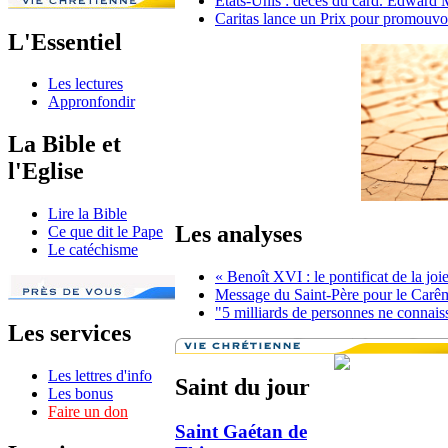
Etats-Unis : décès du card. Edward
Caritas lance un Prix pour promouvo
L'Essentiel
Les lectures
Appronfondir
La Bible et
l'Eglise
Lire la Bible
Les analyses
Ce que dit le Pape
Le catéchisme
« Benoît XVI : le pontificat de la jo
Message du Saint-Père pour le Carê
"5 milliards de personnes ne connaisse
Les services
Les lettres d'info
Saint du jour
Les bonus
Faire un don
Saint Gaétan de